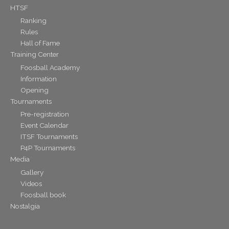
HTSF
Ranking
Rules
Hall of Fame
Training Center
Foosball Academy
Information
Opening
Tournaments
Pre-registration
Event Calendar
ITSF Tournaments
P4P Tournaments
Media
Gallery
Videos
Foosball book
Nostalgia