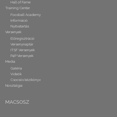
Hall of Fame
Training Center
Foosball Academy
Információ
Nyitvatartás
Versenyek
Előregisztráció
Versenynaptár
ITSF Versenyek
P4P Versenyek
Media
Galéria
Videók
Csocsós kézikönyv
Nosztalgia
MACSOSZ