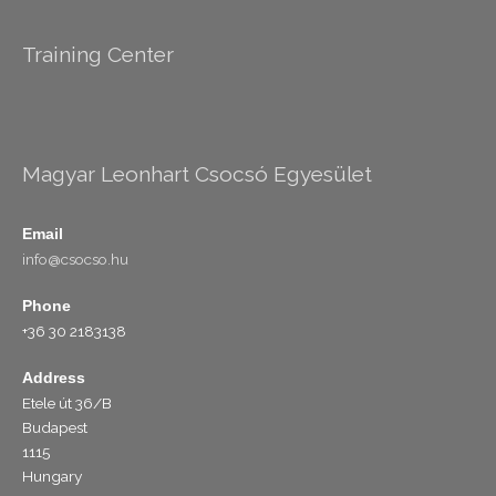
Training Center
Magyar Leonhart Csocsó Egyesület
Email
info@csocso.hu
Phone
+36 30 2183138
Address
Etele út 36/B
Budapest
1115
Hungary