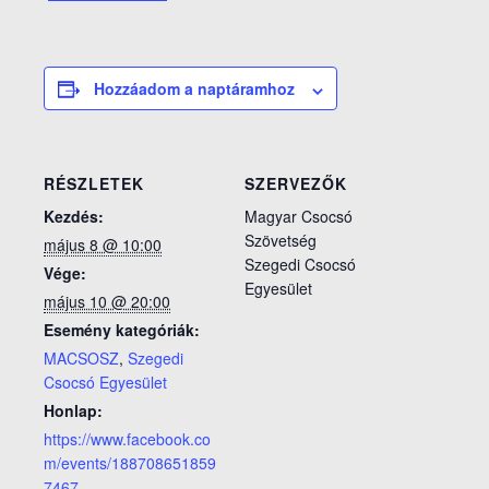
Hozzáadom a naptáramhoz
RÉSZLETEK
SZERVEZŐK
Kezdés:
Magyar Csocsó
Szövetség
május 8 @ 10:00
Szegedi Csocsó
Vége:
Egyesület
május 10 @ 20:00
Esemény kategóriák:
MACSOSZ
,
Szegedi
Csocsó Egyesület
Honlap:
https://www.facebook.co
m/events/188708651859
7467