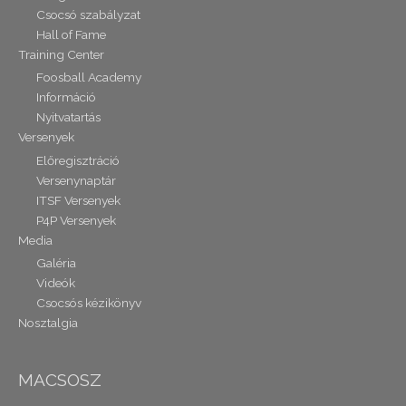
Csocsó szabályzat
Hall of Fame
Training Center
Foosball Academy
Információ
Nyitvatartás
Versenyek
Előregisztráció
Versenynaptár
ITSF Versenyek
P4P Versenyek
Media
Galéria
Videók
Csocsós kézikönyv
Nosztalgia
MACSOSZ