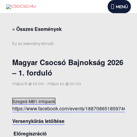
Skip
MENÜ
MENÜ
to
content
« Összes Események
Ez az esemény elmúlt.
Magyar Csocsó Bajnokság 2026
– 1. forduló
május 8 @ 10:00
-
május 10 @ 20:00
Szeged-MB1-infopack
https://www.facebook.com/events/1887086518597467
Versenykiírás letöltése
Előregiszráció