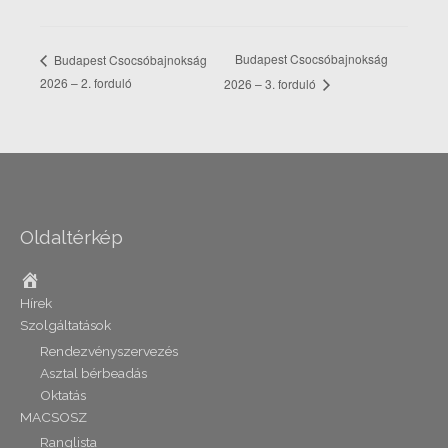
Budapest Csocsóbajnokság
Budapest Csocsóbajnokság
2026 – 2. forduló
2026 – 3. forduló
Oldaltérkép
Home
Hírek
Szolgáltatások
Rendezvényszervezés
Asztal bérbeadás
Oktatás
MACSOSZ
Ranglista