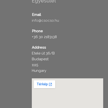
Egyesület
Email
info@csocso.hu
Phone
+36 30 2183138
Address
Etele út 36/B
Budapest
1115
Hungary