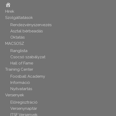
Home
Hírek
Szolgáltatások
Rendezvényszervezés
Asztal bérbeadás
Oktatás
MACSOSZ
Ranglista
Csocsó szabályzat
Hall of Fame
Training Center
Foosball Academy
Információ
Nyitvatartás
Versenyek
Előregisztráció
Versenynaptár
ITSF Versenyek