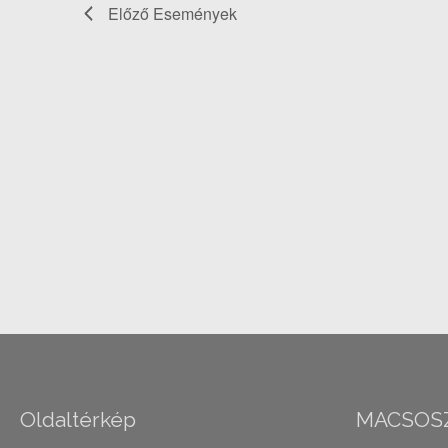
Előző
Események
Oldaltérkép
MACSOS