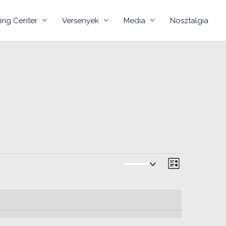
ning Center
Versenyek
Media
Nosztalgia
Navigációs
Esemény
Lista
nézetek
nézet
navigáció