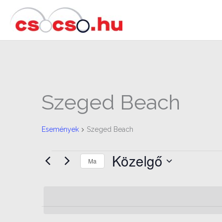
Skip
to
content
Események
Szeged Beach
Események
Szeged Beach
Közelgő
Ma
Dátum
kiválasztása.