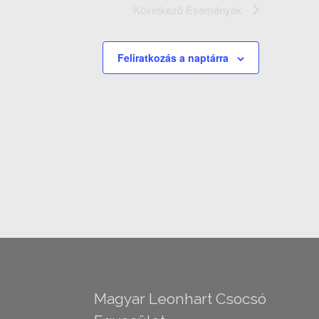
Következő
Események
Feliratkozás a naptárra
Magyar Leonhart Csocsó