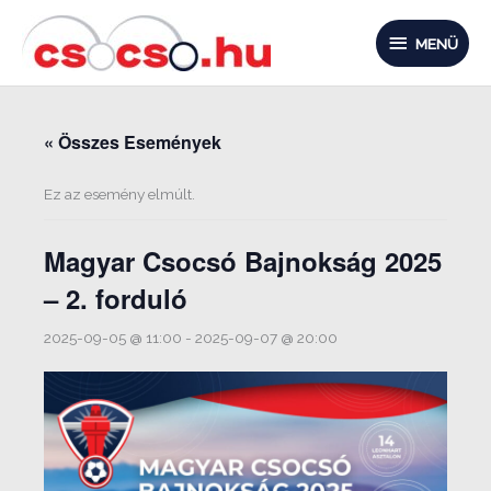
Skip
MENÜ
to
MENÜ
content
« Összes Események
Ez az esemény elmúlt.
Magyar Csocsó Bajnokság 2025
– 2. forduló
2025-09-05 @ 11:00
-
2025-09-07 @ 20:00