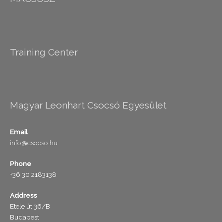
Training Center
Magyar Leonhart Csocsó Egyesület
Email
info@csocso.hu
Phone
+36 30 2183138
Address
Etele út 36/B
Budapest