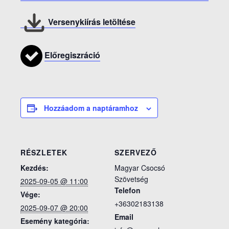
Versenykiírás letöltése
Előregiszráció
Hozzáadom a naptáramhoz
RÉSZLETEK
SZERVEZŐ
Kezdés:
Magyar Csocsó
Szövetség
2025-09-05 @ 11:00
Telefon
Vége:
+36302183138
2025-09-07 @ 20:00
Email
Esemény kategória: