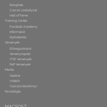
Ranglista
Csocsó szabályzat
Hall of Fame
Training Center
Foosball Academy
Információ
Nyitvatartás
Versenyek
Előregisztráció
Versenynaptár
ITSF Versenyek
P4P Versenyek
Media
Galéria
Videók
Csocsós kézikönyv
Nosztalgia
MACSOSZ