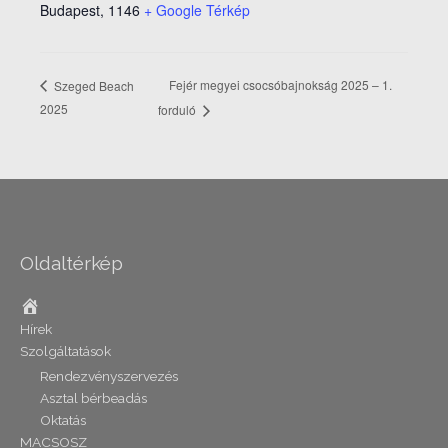
Budapest
,
1146
+ Google Térkép
Fejér megyei csocsóbajnokság 2025 – 1.
Szeged Beach
2025
forduló
Oldaltérkép
Home
Hírek
Szolgáltatások
Rendezvényszervezés
Asztal bérbeadás
Oktatás
MACSOSZ