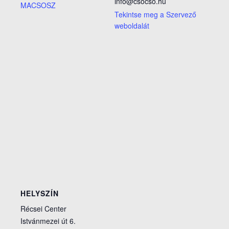
info@csocso.hu
MACSOSZ
Tekintse meg a Szervező
weboldalát
HELYSZÍN
Récsei Center
Istvánmezei út 6.