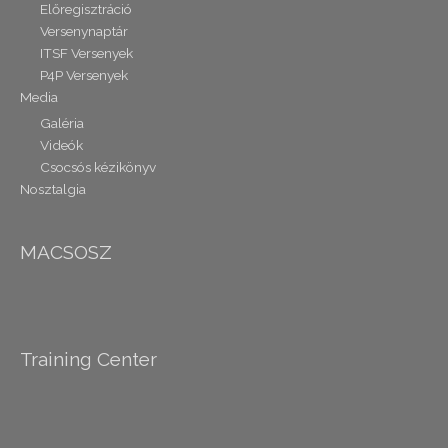
Előregisztráció
Versenynaptár
ITSF Versenyek
P4P Versenyek
Media
Galéria
Videók
Csocsós kézikönyv
Nosztalgia
MACSOSZ
Training Center