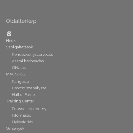
Oldaltérkép
Home
Hírek
Szolgáltatások
Rendezvényszervezés
Asztal bérbeadás
Oktatás
MACSOSZ
Ranglista
Csocsó szabályzat
Hall of Fame
Training Center
Foosball Academy
Információ
Nyitvatartás
Versenyek