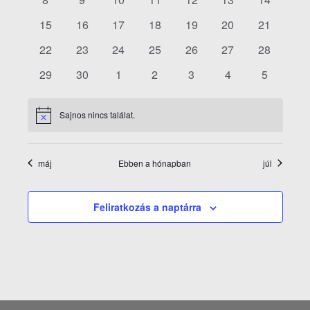
események
események
események
események
események
események
eseménye
0
0
0
0
0
0
0
15
16
17
18
19
20
21
események
események
események
események
események
események
eseménye
0
0
0
0
0
0
0
22
23
24
25
26
27
28
események
események
események
események
események
események
eseménye
0
0
0
0
0
0
0
29
30
1
2
3
4
5
események
események
események
események
események
események
esemény
Sajnos nincs találat.
Notice
máj
Ebben a hónapban
júl
Feliratkozás a naptárra